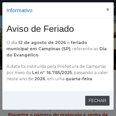
OFICIALA
×
Informativo
DE REGISTRO DE IMÓVEIS DE CAMPINAS - SP
Aviso de Feriado
O dia
12 de agosto de 2026
é
feriado
municipal em Campinas (SP)
, referente ao
Dia
do Evangélico
.
A data foi instituída pela Prefeitura de Campinas
por meio da
Lei nº 16.785/2025
, passando a valer
neste ano de
2026
, em uma
quarta-feira
.
CONSULTAR ANDAMENTOS
FECHAR
Selecione o tipo de andamento que gostaria de
acompanhar.
(Títulos e Certidões)
Encontre o número do protocolo e senha da